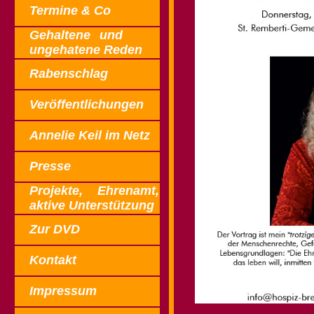
Termine & Co
Gehaltene und
ungehatene Reden
Rabenschlag
Veröffentlichungen
Annelie Keil im Netz
Presse
Projekte,
Ehrenamt,
aktive Unterstützung
Zur DVD
Kontakt
Impressum