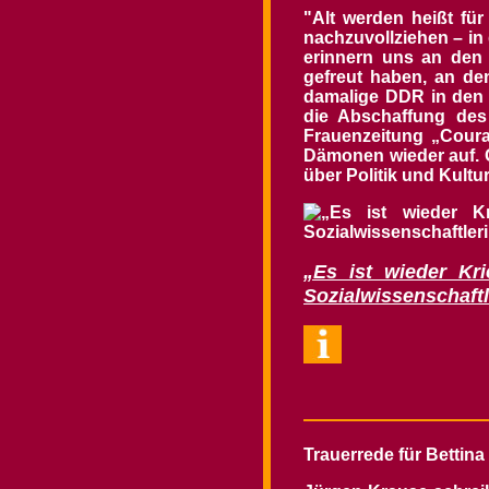
"Alt werden heißt fü
nachzuvollziehen – in
erinnern uns an den 
gefreut haben, an de
damalige DDR in den 
die Abschaffung des
Frauenzeitung „Coura
Dämonen wieder auf.
G
über Politik und Kult
„Es ist wieder Kr
Sozialwissenschaftl
Trauerrede für Betti