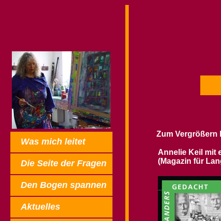
Zum Vergrößern bit
Was mich leitet
Annelie Keil mit
(Magazin für La
Die Seite der Fragen
Den Bogen spannen
Aktuelles